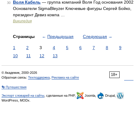
Воля Кабель
— группа компаний Воля Год основания 2002
30
Основатели SigmaBleyzer Ключевые фигуры Сергей Бойко,
президент Девиз компа …
Википедия
Страницы
←
Предыдущая
Следующая
→
1
2
3
4
5
6
7
8
9
10
11
12
13
© Академик, 2000-2026
18+
Обратная связь:
Техподдержка
,
Реклама на сайте
👣 Путешествия
Экспорт словарей на сайты
, сделанные на PHP,
Joomla,
Drupal,
WordPress, MODx.