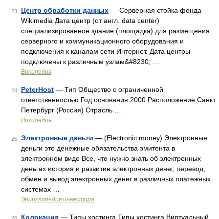
Центр обработки данных
— Серверная стойка фонда
23
Wikimedia Дата центр (от англ. data center)
специализированное здание (площадка) для размещения
серверного и коммуникационного оборудования и
подключения к каналам сети Интернет. Дата центры
подключены к различным узлам&#8230; …
Википедия
PeterHost
— Тип Общество с ограниченной
24
ответственностью Год основания 2000 Расположение Санкт
Петербург (Россия) Отрасль …
Википедия
Электронные деньги
— (Electronic money) Электронные
25
деньги это денежные обязательства эмитента в
электронном виде Все, что нужно знать об электронных
деньгах история и развитие электронных денег, перевод,
обмен и вывод электронных денег в различных платежных
системах …
Энциклопедия инвестора
Колокация
— Типы хостинга Типы хостинга Виртуальный
26